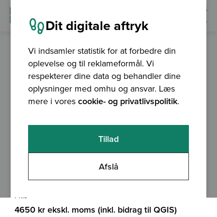
Dit digitale aftryk
Vi indsamler statistik for at forbedre din
oplevelse og til reklameformål. Vi
27. november – 4. december 2025
Er afholdt
respekterer dine data og behandler dine
Hydrologiske analyser
oplysninger med omhu og ansvar. Læs
mere i vores
cookie- og privatlivspolitik
.
og udpegning af
vådområder med QGIS
Tillad
Afslå
TIDSPUNKT
VARIGHED
9.15 - 15.15
7,5 t
PRIS
4650 kr ekskl. moms (inkl. bidrag til QGIS)