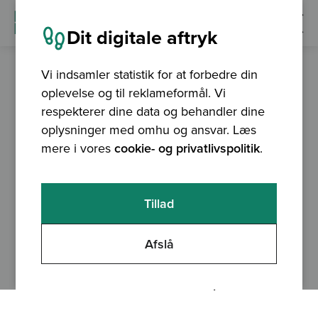
Dit digitale aftryk
Vi indsamler statistik for at forbedre din
oplevelse og til reklameformål. Vi
7. december – 18. december 2023
Er afholdt
respekterer dine data og behandler dine
Introduktion til QGIS
oplysninger med omhu og ansvar. Læs
mere i vores
cookie- og privatlivspolitik
.
TIDSPUNKT
VARIGHED
Tillad
9.15 - 15.15
7,5 t
PRIS
4500 kr ekskl. moms (inkl. bidrag til QGIS)
Afslå
STED
KURSUSANSVARLIG
København
Mie Winstrup