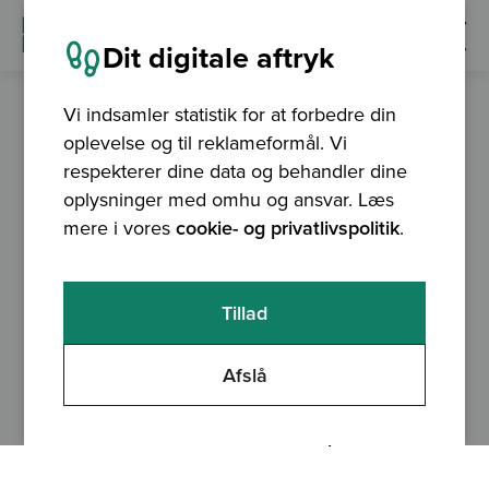
Dit digitale aftryk
Vi indsamler statistik for at forbedre din
oplevelse og til reklameformål. Vi
24. november 2026
respekterer dine data og behandler dine
Introduktion til QGIS
oplysninger med omhu og ansvar. Læs
mere i vores
cookie- og privatlivspolitik
.
TIDSPUNKT
VARIGHED
Tillad
9.15 - 15.15
7 t
PRIS
4800 kr ekskl. moms (inkl. bidrag til QGIS)
Afslå
STED
KURSUSANSVARLIG
København
Mie Winstrup