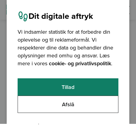
Dit digitale aftryk
Vi indsamler statistik for at forbedre din
oplevelse og til reklameformål. Vi
24. august 2026
respekterer dine data og behandler dine
Layouts i QGIS
oplysninger med omhu og ansvar. Læs
mere i vores
cookie- og privatlivspolitik
.
TIDSPUNKT
VARIGHED
Tillad
10.00 - 12.00
3 t
PRIS
STED
1800 kr
Online
Afslå
KURSUSANSVARLIG
Mie Winstrup