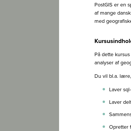
PostGIS er en s
af mange danske
med geografiske
Kursusindhol
På dette kursus
analyser af geog
Du vil bl.a. lær
Laver sql
Laver del
Sammensæt
Opretter 