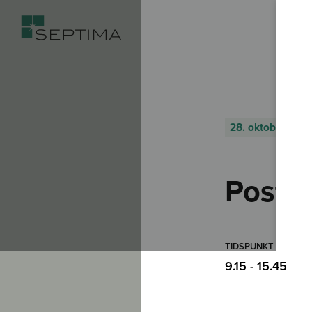
28. oktober – 29
Postg
TIDSPUNKT
9.15 - 15.45