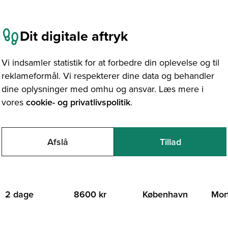
Dit digitale aftryk
Vi indsamler statistik for at forbedre din oplevelse og til
reklameformål. Vi respekterer dine data og behandler
dine oplysninger med omhu og ansvar. Læs mere i
. oktober 2026
vores
cookie- og privatlivspolitik
.
reSQL/PostGIS-kursus
Afslå
Tillad
VARIGHED
PRIS
STED
KURS
2 dage
8600 kr
København
Mor