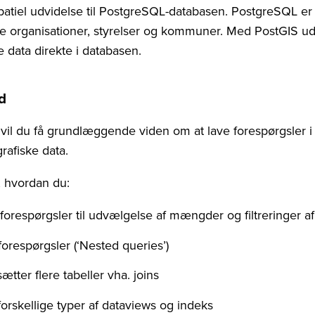
patiel udvidelse til PostgreSQL-databasen. PostgreSQL e
 organisationer, styrelser og kommuner. Med PostGIS udv
 data direkte i databasen.
d
 vil du få grundlæggende viden om at lave forespørgsler i
rafiske data.
e, hvordan du:
-forespørgsler til udvælgelse af mængder og filtreringer af
forespørgsler (‘Nested queries’)
ter flere tabeller vha. joins
forskellige typer af dataviews og indeks