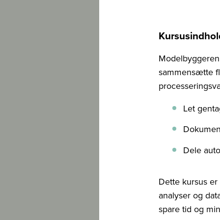
Kursusindhol
Modelbyggeren i 
sammensætte fl
processeringsvæ
Let gent
Dokument
Dele auto
Dette kursus er
analyser og dat
spare tid og min