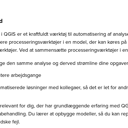
d
QGIS er et kraftfuldt værktøj til automatisering af analy
ere processeringsværktøjer i en model, der kan køres p
rktøjer. Ved at sammensætte processeringværktøjer i en
age den samme analyse og derved strømline dine opgave
ere arbejdsgange
matiserede løsninger med kollegaer, så det er let for and
 relevant for dig, der har grundlæggende erfaring med QG
abehandling. Du lærer at opbygge modeller, så du kan r
dske fejl.