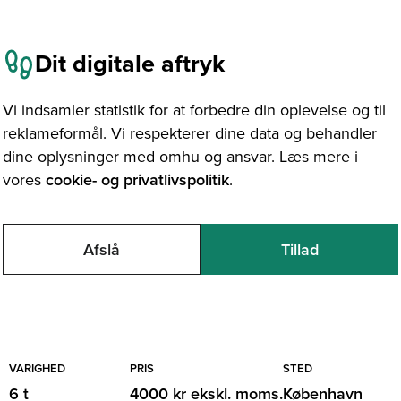
Dit digitale aftryk
Vi indsamler statistik for at forbedre din oplevelse og til
reklameformål. Vi respekterer dine data og behandler
dine oplysninger med omhu og ansvar. Læs mere i
 22. september 2026
vores
cookie- og privatlivspolitik
.
Modelbygger: Automati
Afslå
Tillad
dsgange
VARIGHED
PRIS
STED
6 t
4000 kr ekskl. moms.
København