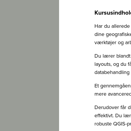
Kursusindhol
Har du allerede
dine geografiske
værktøjer og ar
Du lærer blandt 
layouts, og du 
databehandling 
Et gennemgåend
mere avancerede l
Derudover får d
effektivt. Du læ
robuste QGIS-pr