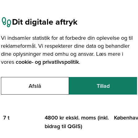
Dit digitale aftryk
Vi indsamler statistik for at forbedre din oplevelse og til
reklameformål. Vi respekterer dine data og behandler
dine oplysninger med omhu og ansvar. Læs mere i
vores
cookie- og privatlivspolitik
.
egående QGIS
Afslå
Tillad
VARIGHED
PRIS
STED
7 t
4800 kr ekskl. moms (inkl.
Københa
bidrag til QGIS)