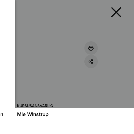
KURSUSANSVARLIG
vn
Mie Winstrup