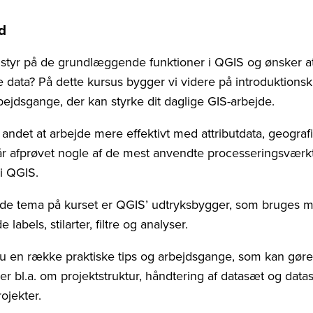
d
 styr på de grundlæggende funktioner i QGIS og ønsker a
 data? På dette kursus bygger vi videre på introduktionsk
bejdsgange, der kan styrke dit daglige GIS-arbejde.
andet at arbejde mere effektivt med attributdata, geografis
får afprøvet nogle af de mest anvendte processeringsværktø
i QGIS.
e tema på kurset er QGIS’ udtryksbygger, som bruges m
abels, stilarter, filtre og analyser.
u en række praktiske tips og arbejdsgange, som kan gøre
rer bl.a. om projektstruktur, håndtering af datasæt og dat
ojekter.