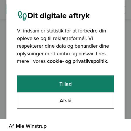
Dit digitale aftryk
Vi indsamler statistik for at forbedre din
oplevelse og til reklameformål. Vi
blog
06.06.2017
respekterer dine data og behandler dine
7 powertips til at få
oplysninger med omhu og ansvar. Læs
mere i vores
cookie- og privatlivspolitik
.
dine brugere godt i
gang med QGIS
Tillad
I dette indlæg kan du læse 7 powertips til
Afslå
hvordan du kan få dine brugere godt i gang
med QGIS.
Af
Mie Winstrup