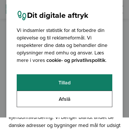
Dit digitale aftryk
Vi indsamler statistik for at forbedre din
oplevelse og til reklameformål. Vi
nyhed
26.11.2015
respekterer dine data og behandler dine
Septima trækker værdi
oplysninger med omhu og ansvar. Læs
mere i vores
cookie- og privatlivspolitik
.
ud af geodata
Septima levere data til ejendomsvurderingen
Tillad
Afslå
Ud fra grunddata beregner vi i Septima en række
mål til Skatteministeriet til brug i den nye
ejendomsvurdering. Vi beriger blandt andet de
danske adresser og bygninger med mål for udsigt