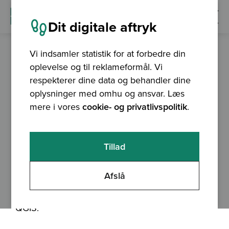
Dit digitale aftryk
Vi indsamler statistik for at forbedre din
oplevelse og til reklameformål. Vi
nyhed
03.11.2016
respekterer dine data og behandler dine
Bronze sponsor for
oplysninger med omhu og ansvar. Læs
mere i vores
cookie- og privatlivspolitik
.
QGIS
Septima er bronzesponsor for QGIS
Tillad
Afslå
Septima vil gerne støtte den fortsatte udvikling af
QGIS, derfor er Septima nu bronzesponsor for
QGIS.