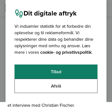
Dit digitale aftryk
Vi indsamler statistik for at forbedre din
oplevelse og til reklameformål. Vi
nyhed
14.08.2013
respekterer dine data og behandler dine
Septima i medierne
oplysninger med omhu og ansvar. Læs
mere i vores
cookie- og privatlivspolitik
.
Hen over sommeren er vores virksomhed
blevet omtalt i flere medier
Tillad
Hen over sommeren er vores virksomhed blevet
Afslå
omtalt i flere medier. Først var der et indslag i 19-
Nyhederne på TV2 den 24. juli. I indslaget er der
et interview med Christian Fischer.