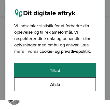
Dit digitale aftryk
Vi indsamler statistik for at forbedre din
oplevelse og til reklameformål. Vi
blog
25.06.2018
respekterer dine data og behandler dine
I luften med nyt
oplysninger med omhu og ansvar. Læs
mere i vores
cookie- og privatlivspolitik
.
GeoDanmark system!
I går blev det nye it-system til GeoDanmark
Tillad
sendt i luften. Læs om forløbet og hvad
Afslå
systemet kan.
Af
Christian Fischer