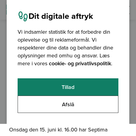
Dit digitale aftryk
Vi indsamler statistik for at forbedre din
oplevelse og til reklameformål. Vi
nyhed
08.06.2016
respekterer dine data og behandler dine
Unge GIS Brugere
oplysninger med omhu og ansvar. Læs
mere i vores
cookie- og privatlivspolitik
.
inviteres på
virksomhedsbesøg
Tillad
Unge GIS Brugere inviteres på
Afslå
virksomhedsbesøg
Onsdag den 15. juni kl. 16.00 har Septima