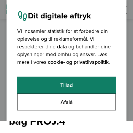
Dit digitale aftryk
Vi indsamler statistik for at forbedre din
oplevelse og til reklameformål. Vi
blog
27.09.2017
respekterer dine data og behandler dine
oplysninger med omhu og ansvar. Læs
mere i vores
cookie- og privatlivspolitik
.
Tillad
Afslå
En hyldest til folkene
bag PROJ.4