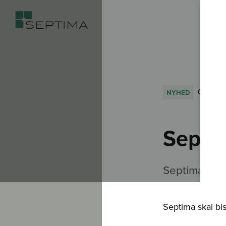
nyhed
02.01.2
Septi
Septima skal
Septima skal bis