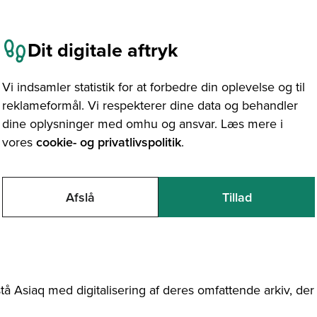
Dit digitale aftryk
Vi indsamler statistik for at forbedre din oplevelse og til
reklameformål. Vi respekterer dine data og behandler
dine oplysninger med omhu og ansvar. Læs mere i
015
vores
cookie- og privatlivspolitik
.
ma på Grønland
Afslå
Tillad
 bistå Asiaq med digitalisering af deres omfat
tå Asiaq med digitalisering af deres omfattende arkiv, der