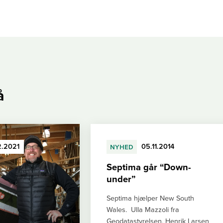
å
2.2021
nyhed
05.11.2014
Septima går “Down-
under”
Septima hjælper New South
Wales. Ulla Mazzoli fra
Geodatastyrelsen, Henrik Larsen