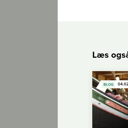
Læs ogs
blog
04.0