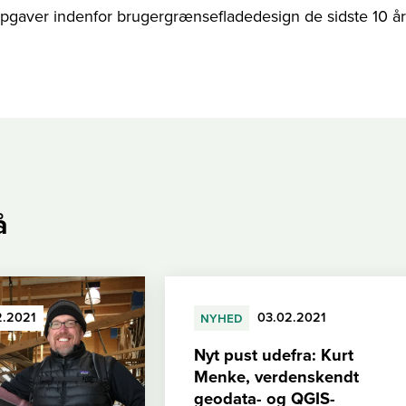
pgaver indenfor brugergrænsefladedesign de sidste 10 år
å
2.2021
nyhed
03.02.2021
Nyt pust udefra: Kurt
Menke, verdenskendt
geodata- og QGIS-