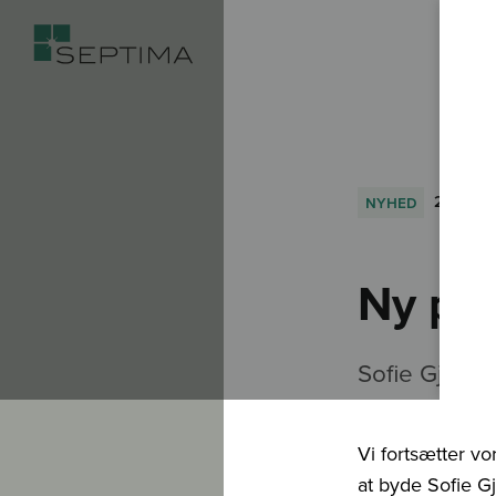
nyhed
27.04.2
Ny pro
Sofie Gjedd
Vi fortsætter vo
at byde Sofie G