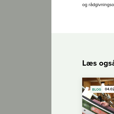
og rådgivningso
Læs ogs
blog
04.0