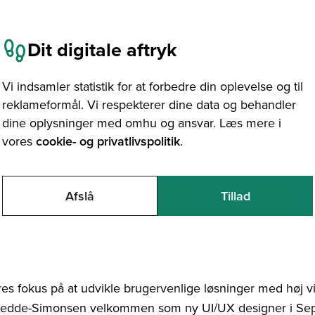
Dit digitale aftryk
Vi indsamler statistik for at forbedre din oplevelse og til
reklameformål. Vi respekterer dine data og behandler
dine oplysninger med omhu og ansvar. Læs mere i
017
vores
cookie- og privatlivspolitik
.
fil på holdet
Afslå
Tillad
e-Simonsen ny medarbejder hos Septima
res fokus på at udvikle brugervenlige løsninger med høj vis
jedde-Simonsen velkommen som ny UI/UX designer i Septi